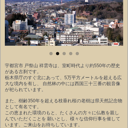
宇都宮市 戸祭山 祥雲寺は、室町時代より約550年の歴史
がある古刹です。
栃木県庁のすぐ北にあって、5万平方メートルを超える広
大な境内を有し、 自然林の中には西国三十三番の観音像
が祀られています。
また、樹齢350年を超える枝垂れ桜の老樹は県天然記念物
として有名です。
この恵まれた環境のもと、たくさんの方々に仏教を親し
んでいただくことを 願いとし、様々な信仰行事を催して
います。ご来山をお待ちしています。