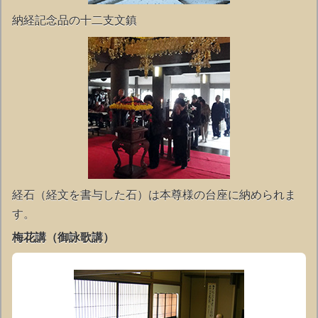
納経記念品の十二支文鎮
経石（経文を書与した石）は本尊様の台座に納められま
す。
梅花講（御詠歌講）