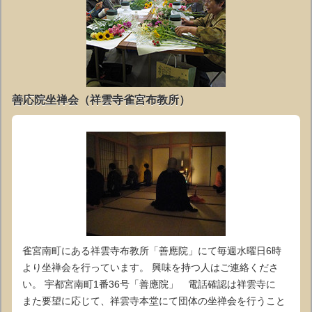
善応院坐禅会（祥雲寺雀宮布教所）
雀宮南町にある祥雲寺布教所「善應院」にて毎週水曜日6時
より坐禅会を行っています。 興味を持つ人はご連絡くださ
い。 宇都宮南町1番36号「善應院」 電話確認は祥雲寺に
また要望に応じて、祥雲寺本堂にて団体の坐禅会を行うこと