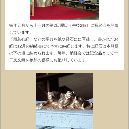
毎年五月から十一月の第2日曜日（午後2時）に写経会を開催
しています。
「般若心経」などの聖典を紙や経石にに写径し、書かれたお
経は12月の納経会にて本堂に納経します。特に経石は本尊様
の下の壇に納められます。毎年、納経会では記念品として十
二支文鎮を参加の皆様にお配りしています。