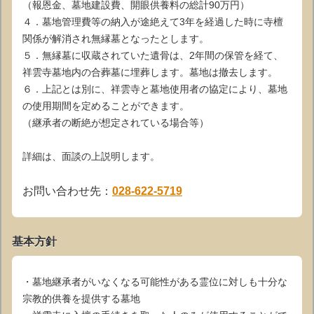
（報恩金、墓地建設費、開眼供養料の総計90万円）
４．墓地管理費等の納入が途絶えて3年を経過した時に寺檀
関係が解消され無縁墓となったとします。
５．無縁墓に収蔵されていた遺骨は、2年間の保管を経て、
祥雲寺墓地内の合葬墓に埋葬します。墓地は撤去します。
６．上記とは別に、祥雲寺と墓地使用者の協定により、墓地
の使用期間を定めることができます。
（継承者の断絶が想定されている場合等）
詳細は、面談の上説明します。
お問い合わせ先：
028-622-5719
基本方針
・墓地継承者がいなくなる可能性がある霊位に対しも十分な
宗教的供養を提供する墓地