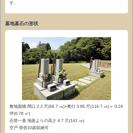
す。
墓地墓石の形状
敷地面積 間口 2.2 尺(66.7 ㎝)×奥行 3.85 尺(116.7 ㎝)＝ 0.24
坪(0.78 ㎡)
石塔一基 地面よりの高さ 4.7 尺(142 ㎝)
空戸 骨壺10器収納可