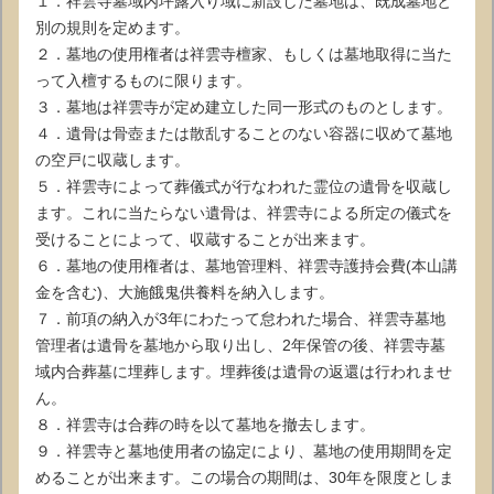
１．祥雲寺墓域内坪露入り域に新設した墓地は、既成墓地と
別の規則を定めます。
２．墓地の使用権者は祥雲寺檀家、もしくは墓地取得に当た
って入檀するものに限ります。
３．墓地は祥雲寺が定め建立した同一形式のものとします。
４．遺骨は骨壺または散乱することのない容器に収めて墓地
の空戸に収蔵します。
５．祥雲寺によって葬儀式が行なわれた霊位の遺骨を収蔵し
ます。これに当たらない遺骨は、祥雲寺による所定の儀式を
受けることによって、収蔵することが出来ます。
６．墓地の使用権者は、墓地管理料、祥雲寺護持会費(本山講
金を含む)、大施餓鬼供養料を納入します。
７．前項の納入が3年にわたって怠われた場合、祥雲寺墓地
管理者は遺骨を墓地から取り出し、2年保管の後、祥雲寺墓
域内合葬墓に埋葬します。埋葬後は遺骨の返還は行われませ
ん。
８．祥雲寺は合葬の時を以て墓地を撤去します。
９．祥雲寺と墓地使用者の協定により、墓地の使用期間を定
めることが出来ます。この場合の期間は、30年を限度としま