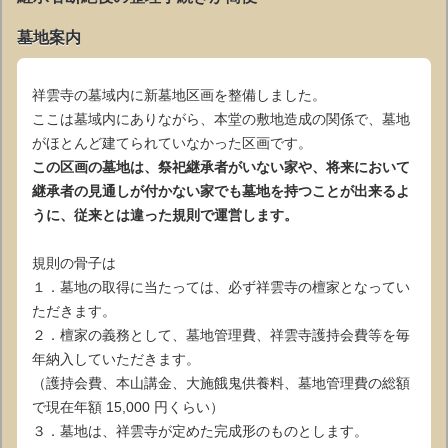
墓地案内
祥雲寺の墓域内に新墓地区画を整備しました。
ここは墓域内にありながら、本堂の敷地造成の関係で、墓地
がほとんど建てられていなかった区画です。
この区画の墓地は、祭祀継承者がいない家や、将来において
継承者の見通しが付かない家でも墓地を持つことが出来るよ
うに、従来とは違った規則で運営します。
規則の骨子は
１．墓地の取得に当たっては、必ず祥雲寺の檀家となってい
ただきます。
２．檀家の義務として、墓地管理費、祥雲寺護持会費等を毎
年納入していただきます。
（護持会費、本山講金、大施餓鬼供養料、墓地管理費の総額
で現在年額 15,000 円くらい）
３．墓地は、祥雲寺が定めた完成形のものとします。