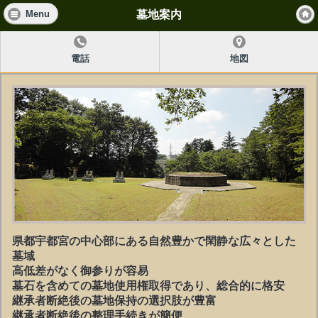
墓地案内
Menu
電話
地図
県都宇都宮の中心部にある自然豊かで閑静な広々とした
墓域
高低差がなく御参りが容易
墓石を含めての墓地使用権取得であり、総合的に格安
継承者断絶後の墓地保持の選択肢が豊富
継承者断絶後の整理手続きが簡便