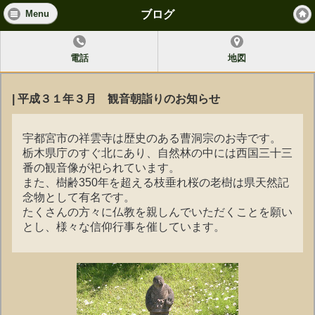
ブログ
Menu
電話
地図
| 平成３１年３月 観音朝詣りのお知らせ
宇都宮市の祥雲寺は歴史のある曹洞宗のお寺です。
栃木県庁のすぐ北にあり、自然林の中には西国三十三
番の観音像が祀られています。
また、樹齢350年を超える枝垂れ桜の老樹は県天然記
念物として有名です。
たくさんの方々に仏教を親しんでいただくことを願い
とし、様々な信仰行事を催しています。