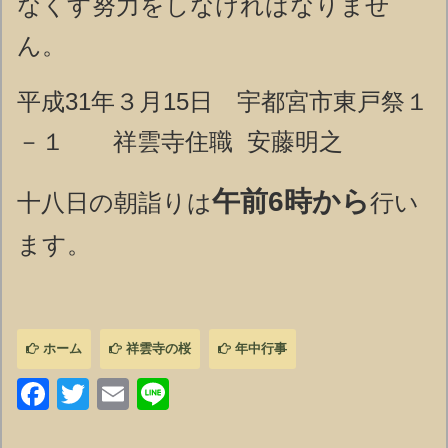
なくす努力をしなければなりませ
ん。
平成31年３月15日 宇都宮市東戸祭１
－１ 祥雲寺住職 安藤明之
午前6時から
十八日の朝詣りは
行い
ます。
ホーム
祥雲寺の桜
年中行事
Facebook
Twitter
Email
Line