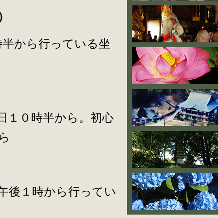
）
時半から行っている坐
日１０時半から。初心
ら
午後１時から行ってい