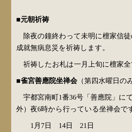
■元朝祈祷
除夜の鐘終わって未明に檀家信徒
成就無病息災を祈祷します。
祈祷したお札は一月上旬に檀家全
■雀宮善應院坐禅会
（第四水曜日の
宇都宮南町1番36号「善應院」に
外）夜6時から行っている坐禅会で
1月7日 14日 21日