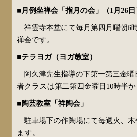
■月例坐禅会「指月の会」（
1
月
26
日
祥雲寺本堂にて毎月第四月曜朝6
禅会です。
■テラヨガ（ヨガ教室）
阿久津先生指導の下第一第三金曜
者クラスは第二第四金曜日10時半か
■陶芸教室「祥陶会」
駐車場下の作陶場にて毎週火、木
ます。