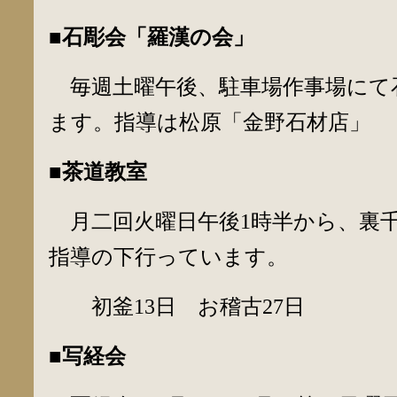
■石彫会「羅漢の会」
毎週土曜午後、駐車場作事場にて
ます。指導は松原「金野石材店」
■茶道教室
月二回火曜日午後1時半から、裏
指導の下行っています。
初釜13日 お稽古27日
■写経会