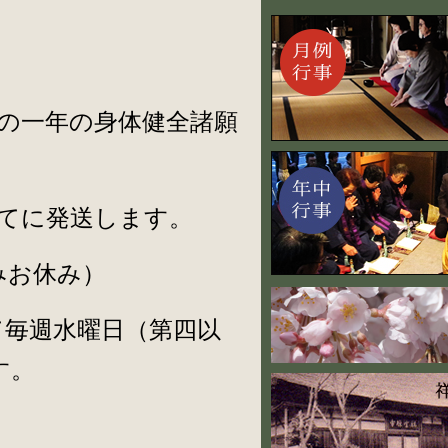
の一年の身体健全諸願
てに発送します。
みお休み）
て毎週水曜日（第四以
す。