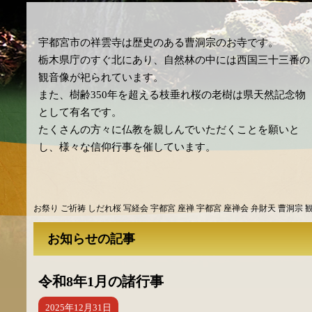
宇都宮市の祥雲寺は歴史のある曹洞宗のお寺です。
栃木県庁のすぐ北にあり、自然林の中には西国三十三番の
観音像が祀られています。
また、樹齢350年を超える枝垂れ桜の老樹は県天然記念物
として有名です。
たくさんの方々に仏教を親しんでいただくことを願いと
し、様々な信仰行事を催しています。
お祭り ご祈祷 しだれ桜 写経会 宇都宮 座禅 宇都宮 座禅会 弁財天 曹洞宗 観
お知らせの記事
令和8年1月の諸行事
2025年12月31日