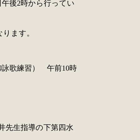
日午後2時から行ってい
なります。
詠歌練習） 午前10時
井先生指導の下第四水