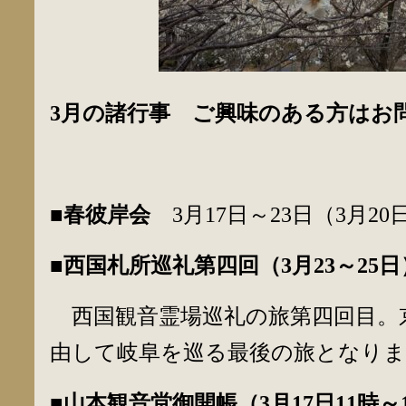
3
月の諸行事 ご興味のある方はお
■春彼岸会
3月17日～23日（3月2
■西国札所巡礼第四回（
3
月
23
～
25
日
西国観音霊場巡礼の旅第四回目。
由して岐阜を巡る最後の旅となりま
■山本観音堂御開帳（
3
月
17
日
11
時～