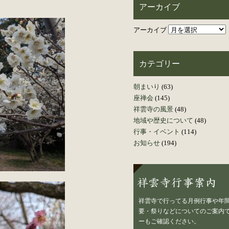
アーカイブ
アーカイブ
カテゴリー
朝まいり
(63)
座禅会
(145)
祥雲寺の風景
(48)
地域や歴史について
(48)
行事・イベント
(114)
お知らせ
(194)
祥雲寺で行ってる月例行事や年
要・祭りなどについてのご案内で
ーもご確認ください。