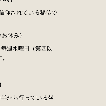
信仰されている秘仏で
みお休み）
て毎週水曜日（第四以
す。
）
時半から行っている坐