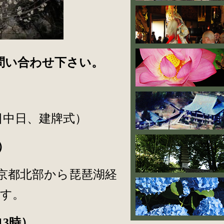
問い合わせ下さい。
0日中日、建牌式）
）
京都北部から琵琶湖経
す。
13
時）