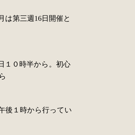
は第三週16日開催と
日１０時半から。初心
ら
午後１時から行ってい