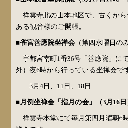
祥雲寺北の山本地区で、古くから
ある観音様のご開帳。
■雀宮善應院坐禅会
（第四水曜日の
宇都宮南町1番36号「善應院」に
外）夜6時から行っている坐禅会で
3月4日、11日、18日
■月例坐禅会「指月の会」（
3
月
16
日
祥雲寺本堂にて毎月第四月曜朝6