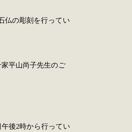
石仏の彫刻を行ってい
千家平山尚子先生のご
日午後2時から行ってい