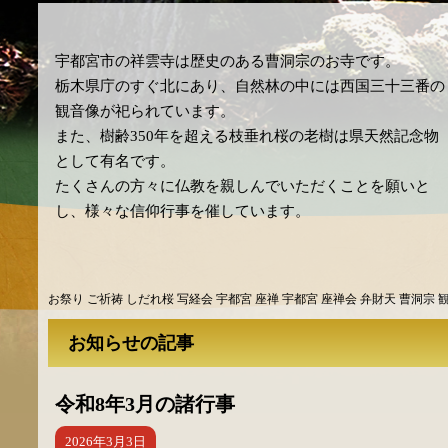
宇都宮市の祥雲寺は歴史のある曹洞宗のお寺です。
栃木県庁のすぐ北にあり、自然林の中には西国三十三番の
観音像が祀られています。
また、樹齢350年を超える枝垂れ桜の老樹は県天然記念物
として有名です。
たくさんの方々に仏教を親しんでいただくことを願いと
し、様々な信仰行事を催しています。
お祭り ご祈祷 しだれ桜 写経会 宇都宮 座禅 宇都宮 座禅会 弁財天 曹洞宗 観
お知らせの記事
令和8年3月の諸行事
2026年3月3日